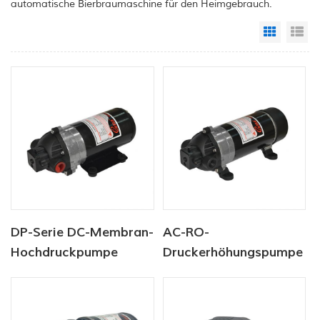
automatische Bierbraumaschine für den Heimgebrauch.
Grid Vi
Li
DP-Serie DC-Membran-
AC-RO-
Hochdruckpumpe
Druckerhöhungspumpe
12V/24V 4.6.5-5.5LPM
der DP-Serie, 220 V,
60-170PSI
5,5 l/min, 120–170 PSI