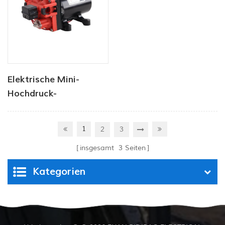
Elektrische Mini-
Hochdruck-
Membranpumpe mit
hohem Durchfluss
1
2
3
insgesamt
3
Seiten
Kategorien