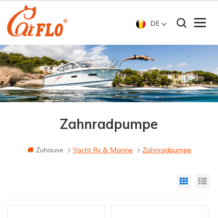
DE
Zahnradpumpe
Zuhause
Yacht Rv & Marine
Zahnradpumpe
Grid Vi
Li