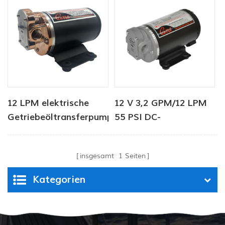
12 LPM elektrische
12 V 3,2 GPM/12 LPM
Getriebeöltransferpumpe
55 PSI DC-
für Yacht rv
Ölzahnradpumpen
insgesamt
1
Seiten
Kategorien