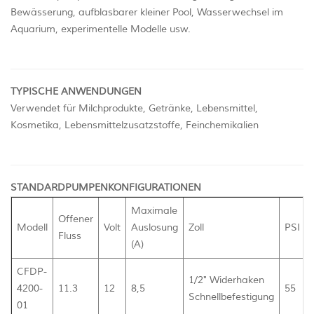
Bewässerung, aufblasbarer kleiner Pool, Wasserwechsel im
Aquarium, experimentelle Modelle usw.
TYPISCHE ANWENDUNGEN
Verwendet für Milchprodukte, Getränke, Lebensmittel,
Kosmetika, Lebensmittelzusatzstoffe, Feinchemikalien
STANDARDPUMPENKONFIGURATIONEN
Maximale
Offener
Modell
Volt
Auslosung
Zoll
PSI
Fluss
(A)
CFDP-
1/2" Widerhaken
4200-
11.3
12
8,5
55
Schnellbefestigung
01