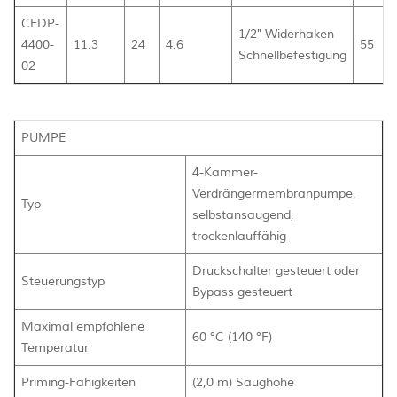
CFDP-
1/2" Widerhaken
4400-
11.3
24
4.6
55
Schnellbefestigung
02
PUMPE
4-Kammer-
Verdrängermembranpumpe,
Typ
selbstansaugend,
trockenlauffähig
Druckschalter gesteuert oder
Steuerungstyp
Bypass gesteuert
Maximal empfohlene
60 °C (140 °F)
Temperatur
Priming-Fähigkeiten
(2,0 m) Saughöhe