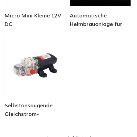
Micro Mini Kleine 12V
Automatische
DC
Heimbrauanlage für
Elektromagnetische
raffiniertes Bier
Pumpe Edelstahl
Selbstansaugende
Gleichstrom-
Wasserpumpe in
Lebensmittelqualität