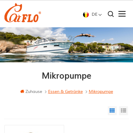
DE
Mikropumpe
Zuhause
Essen & Getränke
Mikropumpe
Grid Vi
Li