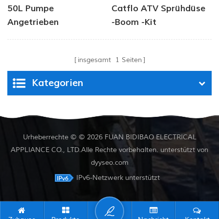
50L Pumpe
Catflo ATV Sprühdüse
Angetrieben
-Boom -Kit
Chemikalien Tank
Garten Unkraut
insgesamt
1
Seiten
Sprayer 4,0 L/min 80
PSI Druck
Kategorien
Urheberrechte © © 2026 FUAN BIDIBAO ELECTRICAL
APPLIANCE CO., LTD.Alle Rechte vorbehalten. unterstützt von
dyyseo.com
IPv6-Netzwerk unterstützt