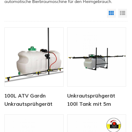
automatische Bierbraumaschine für den Heimgebrauch.
Grid Vi
Li
100L ATV Gardn
Unkrautsprühgerät
Unkrautsprühgerät
100l Tank mit 5m
Auslegersprühgerät