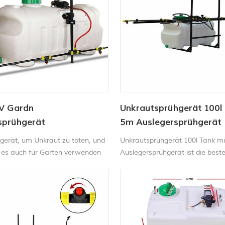
V Gardn
Unkrautsprühgerät 100l
sprühgerät
5m Auslegersprühgerät
gerät, um Unkraut zu töten, und
Unkrautsprühgerät 100l Tank m
 es auch für Garten verwenden
Auslegersprühgerät ist die best
Ihre Gartenarbeit