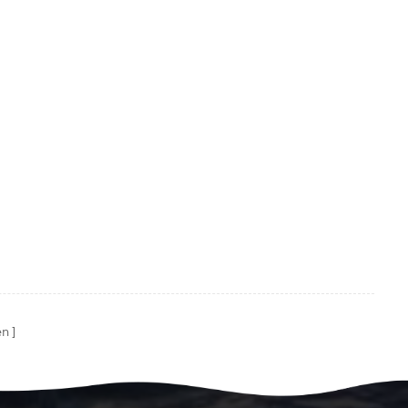
 Sie die
en