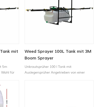
 Tank mit
Weed Sprayer 100L Tank mit 3M
Boom Sprayer
it 5m
Unkrautsprüher 100 l Tank mit
e Wahl für
Auslegersprüher Angetrieben von einer
selbstansaugenden, trockenlaufgeschützten
Pumpe mit einer enormen Durchflussrate
von 100 psi 13 Liter/min, macht unser ATV-
Unkrautsprüher alle Sprühaufgaben zum
Kinderspiel. Wenn der Unkrautsprüher auf
einem Geländefahrzeug (ATV) oder