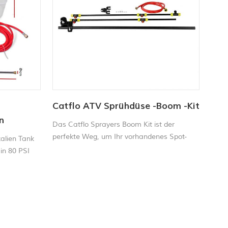
ähnlichen Fahrzeugen montiert ist, nutzt er
se4
Catflo ATV Sprühdüse -Boom -Kit
n
Das Catflo Sprayers Boom Kit ist der
in 80 PSI
perfekte Weg, um Ihr vorhandenes Spot-
alien Tank
Sprühgerät auf ein boomkonfiguriertes
in 80 PSI
Sprühgerät zu verbessern.
nklusive
 3-m-
e Bereiche
ten. Die
en enormen