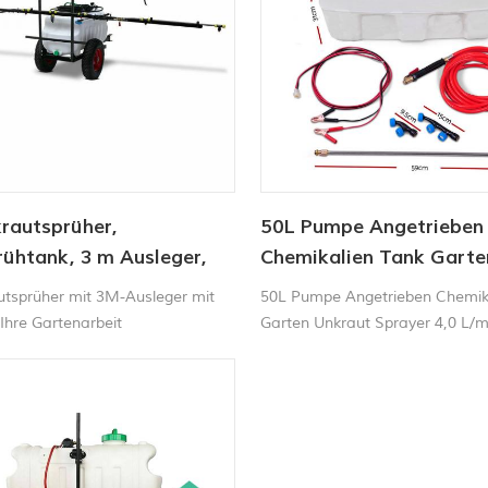
rautsprüher,
50L Pumpe Angetrieben
ühtank, 3 m Ausleger,
Chemikalien Tank Garte
R-100L-BOOM-3M-CART
Unkraut Sprayer 4,0 L/m
tsprüher mit 3M-Ausleger mit
50L Pumpe Angetrieben Chemik
Druck
Ihre Gartenarbeit
Garten Unkraut Sprayer 4,0 L/m
Druck Geschwindigkeit geprüft I
extra langem 6-m-Schlauch und
Akkukabel, damit Sie nahezu all
erreichen, die Sie sprühen möch
Gleichstrompumpe erzeugt ein
Durchfluss von 4 l/min.ATV-