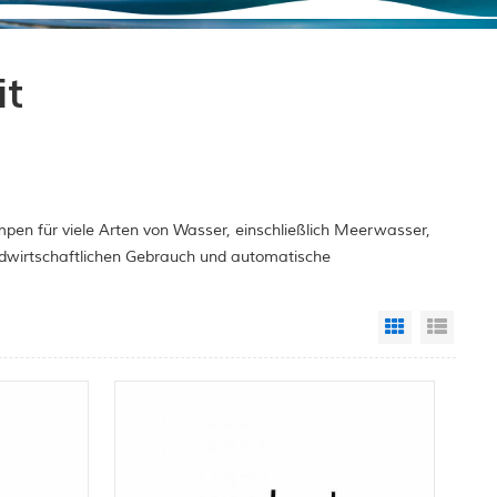
it
pen für viele Arten von Wasser, einschließlich Meerwasser,
ndwirtschaftlichen Gebrauch und automatische
Grid View
List 