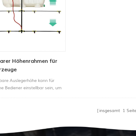
Unkrautsprühersorgt dafür, dass
Arbeit sc4
barer Höhenrahmen für
rzeuge
lbare Auslegerhöhe kann für
e Bediener einstellbar sein, um
rliche Düsenhöhe für das Spritzen
insgesamt
1
Seit