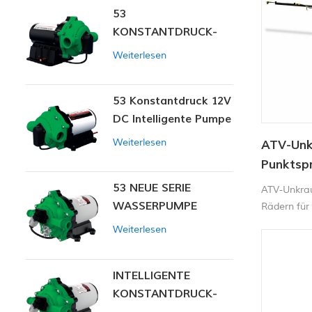
53
KONSTANTDRUCK-
INTELLIGENTE PUMPE
Weiterlesen
53 Konstantdruck 12V
DC Intelligente Pumpe
Weiterlesen
ATV-Unk
Punktspr
SPRAYE
53 NEUE SERIE
ATV-Unkrau
WASSERPUMPE
Rädern für 
Weiterlesen
INTELLIGENTE
KONSTANTDRUCK-
MEMBRANPUMPE