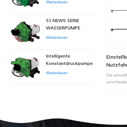
Weiterlesen
51 NEWS SERIE
WASSERPUMPE
Weiterlesen
Intelligente
Einstell
Konstantdruckpumpe
Nutzfah
der Serie ZN-42
Weiterlesen
Die einstel
verschieden
die erforde
zu halten.