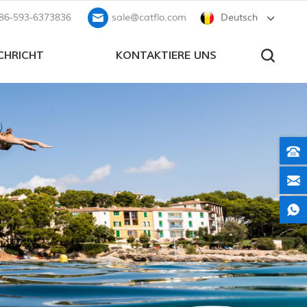
86-593-6373836
sale@catflo.com
Deutsch
CHRICHT
KONTAKTIERE UNS