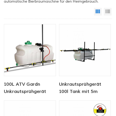
automatische Bierbraumaschine für den Heimgebrauch.
Grid Vi
Li
100L ATV Gardn
Unkrautsprühgerät
Unkrautsprühgerät
100l Tank mit 5m
Auslegersprühgerät