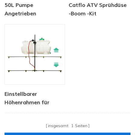
50L Pumpe
Catflo ATV Sprühdüse
Angetrieben
-Boom -Kit
Chemikalien Tank
Garten Unkraut
Sprayer 4,0 L/min 80
PSI Druck
Einstellbarer
Höhenrahmen für
Nutzfahrzeuge
insgesamt
1
Seiten