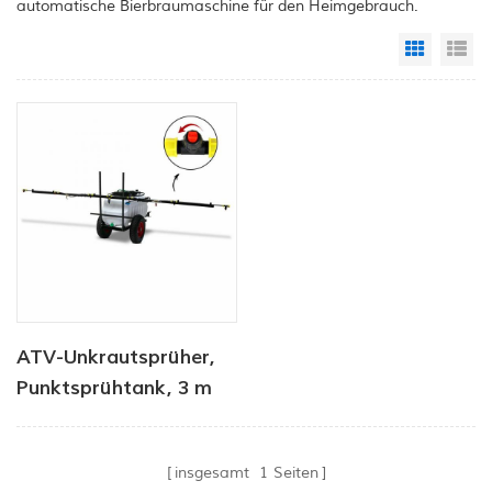
automatische Bierbraumaschine für den Heimgebrauch.
Grid Vi
Li
ATV-Unkrautsprüher,
Punktsprühtank, 3 m
Ausleger, SPRAYER-
100L-BOOM-3M-CART
insgesamt
1
Seiten