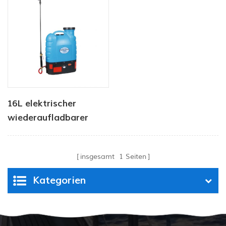
16L elektrischer
wiederaufladbarer
Akku-Unkrautsprüher,
Rucksack-Bauernhof-
insgesamt
1
Seiten
Garten-
Pumpensprüher
Kategorien