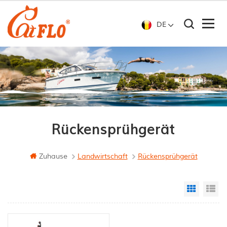
DE
Rückensprühgerät
Zuhause
Landwirtschaft
Rückensprühgerät
Grid Vi
Li