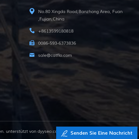
No.80 Xingda Road,Banzhong Area, Fuan
,Fujian,China
+8613599180818
0086-593-6373836
sale@catflo.com
. unterstützt von
dyyseo.com
Senden Sie Eine Nachricht