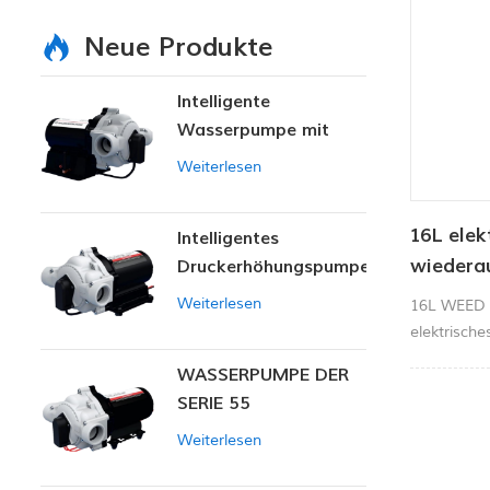
Neue Produkte
Intelligente
Wasserpumpe mit
variablem Druck
Weiterlesen
16L elek
Intelligentes
wiedera
Druckerhöhungspumpen-
Set
Unkraut
Weiterlesen
16L WEED w
Bauernh
elektrisch
Pumpens
TRANKBA
WASSERPUMPE DER
SERIE 55
Weiterlesen