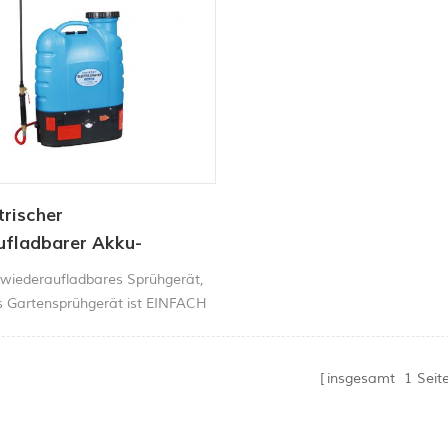
trischer
ufladbarer Akku-
sprüher, Rucksack-
iederaufladbares Sprühgerät,
of-Garten-
es Gartensprühgerät ist EINFACH
prüher
R
insgesamt
1
Seit