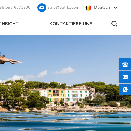
86-593-6373836
sale@catflo.com
Deutsch
CHRICHT
KONTAKTIERE UNS