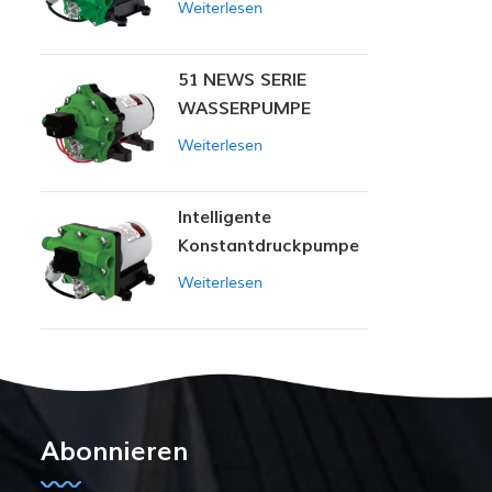
Weiterlesen
51 NEWS SERIE
WASSERPUMPE
Weiterlesen
Intelligente
Konstantdruckpumpe
der Serie ZN-42
Weiterlesen
Abonnieren