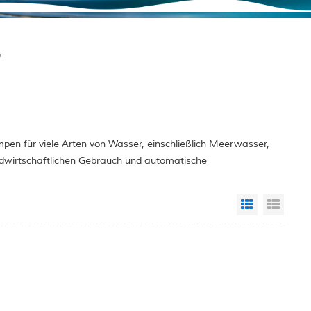
r
pen für viele Arten von Wasser, einschließlich Meerwasser,
ndwirtschaftlichen Gebrauch und automatische
Grid View
List 