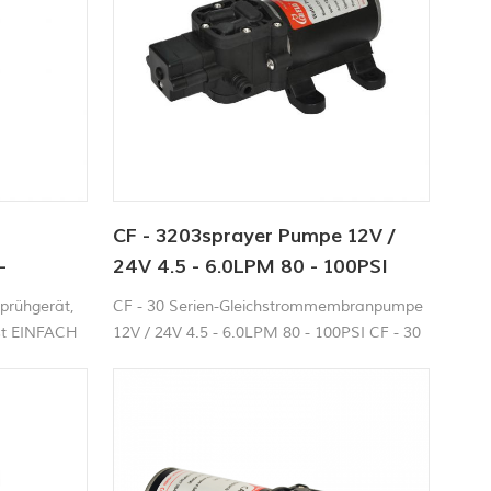
CF - 3203sprayer Pumpe 12V /
-
24V 4.5 - 6.0LPM 80 - 100PSI
ck-
Frischwasserpumpe
prühgerät,
CF - 30 Serien-Gleichstrommembranpumpe
ist EINFACH
12V / 24V 4.5 - 6.0LPM 80 - 100PSI CF - 30
Serie 80 - 100 Die psi-Wasserpumpe ist für
ausgelegt eine breite Palette von
Anwendungen einschließlich
Flüssigkeitsübertragung, Sprühen,
Zirkulation, Filtration und Abgabe. Pumpen
sind selbst - Ansaugung, kann trocken