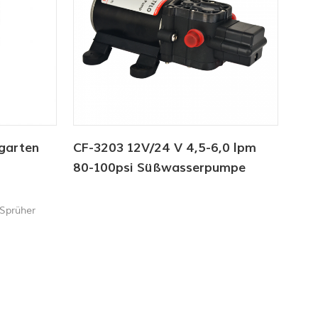
laufen lassen ohne Schaden und es bietet
bis zu b4
garten
CF-3203 12V/24 V 4,5-6,0 lpm
80-100psi Süßwasserpumpe
y
 Sprüher