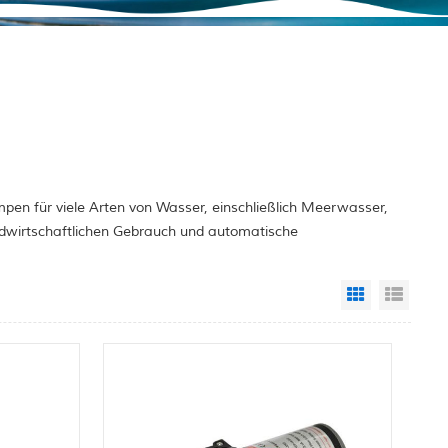
pen für viele Arten von Wasser, einschließlich Meerwasser,
ndwirtschaftlichen Gebrauch und automatische
Grid View
List 