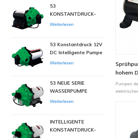
53
KONSTANTDRUCK-
INTELLIGENTE PUMPE
Weiterlesen
53 Konstantdruck 12V
DC Intelligente Pumpe
Weiterlesen
Sprühpu
hohem Du
in der L
53 NEUE SERIE
Pumpen der
WASSERPUMPE
elektrisch
Weiterlesen
INTELLIGENTE
KONSTANTDRUCK-
MEMBRANPUMPE