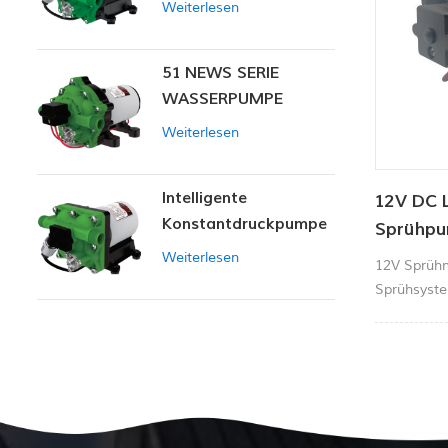
Weiterlesen
51 NEWS SERIE
WASSERPUMPE
Weiterlesen
Intelligente
12V DC 
Konstantdruckpumpe
Sprühp
der Serie ZN-42
Weiterlesen
12V Sprühm
Sprühsyste
Flüssigkeit
Wasseranw