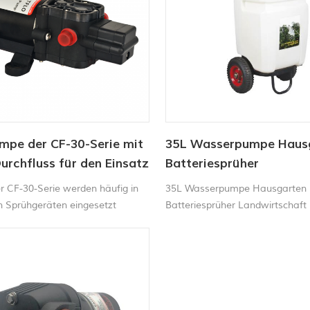
mpe der CF-30-Serie mit
35L Wasserpumpe Haus
rchfluss für den Einsatz
Batteriesprüher
andwirtschaft
Landwirtschaftssprüher
 CF-30-Serie werden häufig in
35L Wasserpumpe Hausgarten
Gartengeräte mit Trolle
en Sprühgeräten eingesetzt
Batteriesprüher Landwirtschaft
Gartengeräte