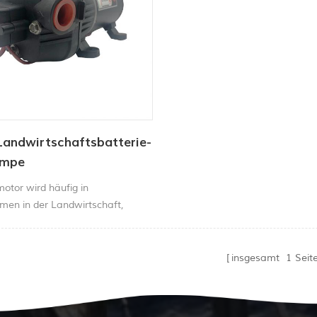
Landwirtschaftsbatterie-
umpe
otor wird häufig in
men in der Landwirtschaft,
stransfer und
endungen verwendet.
insgesamt
1
Seit