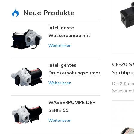
Neue Produkte
Intelligente
Wasserpumpe mit
variablem Druck
Weiterlesen
CF-20 Se
Intelligentes
Sprühpu
Druckerhöhungspumpen-
Set
35-70PS
Weiterlesen
Die 2-Kam
Serie arbei
selbstansa
WASSERPUMPE DER
trockenlau
SERIE 55
zu 4,3 Lite
integrierte
Weiterlesen
stoppt die
und Schlie