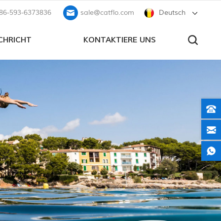
86-593-6373836
sale@catflo.com
Deutsch
CHRICHT
KONTAKTIERE UNS