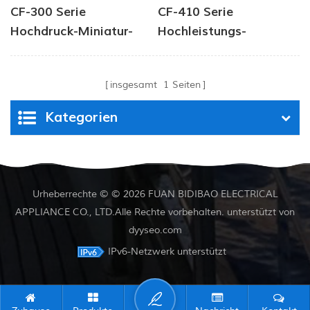
CF-300 Serie
CF-410 Serie
Hochdruck-Miniatur-
Hochleistungs-
Sprühpumpe
Landwirtschaftsspritzp
insgesamt
1
Seiten
Kategorien
Urheberrechte © © 2026 FUAN BIDIBAO ELECTRICAL
APPLIANCE CO., LTD.Alle Rechte vorbehalten. unterstützt von
dyyseo.com
IPv6-Netzwerk unterstützt