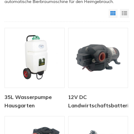
automatische Bierbraumaschine für den Heimgebrauch.
Grid Vi
Li
35L Wasserpumpe
12V DC
Hausgarten
Landwirtschaftsbatterie
Batteriesprüher
Sprühpumpe
Landwirtschaftssprüher
Gartengeräte mit