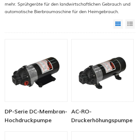
mehr. Sprühgeräte für den landwirtschaftlichen Gebrauch und
automatische Bierbraumaschine für den Heimgebrauch.
Grid Vi
Li
DP-Serie DC-Membran-
AC-RO-
Hochdruckpumpe
Druckerhöhungspumpe
12V/24V 4.6.5-5.5LPM
der DP-Serie, 220 V,
60-170PSI
5,5 l/min, 120–170 PSI