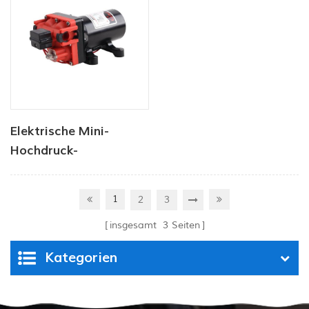
Elektrische Mini-
Hochdruck-
Membranpumpe mit
hohem Durchfluss
1
2
3
insgesamt
3
Seiten
Kategorien