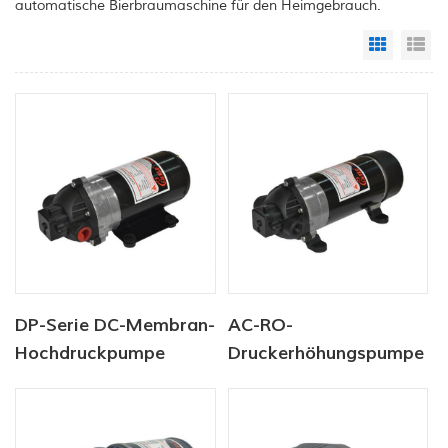
automatische Bierbraumaschine für den Heimgebrauch.
Grid Vi
Li
DP-Serie DC-Membran-
AC-RO-
Hochdruckpumpe
Druckerhöhungspumpe
12V/24V 4.6.5-5.5LPM
der DP-Serie, 220 V,
60-170PSI
5,5 l/min, 120–170 PSI