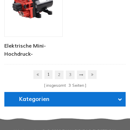
Elektrische Mini-
Hochdruck-
Membranpumpe mit
hohem Durchfluss
1
2
3
insgesamt
3
Seiten
Kategorien