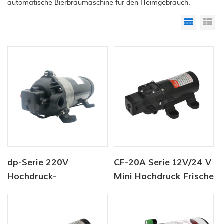
automatische Bierbraumaschine für den Heimgebrauch.
Grid Vi
Li
dp-Serie 220V
CF-20A Serie 12V/24 V
Hochdruck-
Mini Hochdruck Frische
Frischwaschpumpe
Waschpumpe