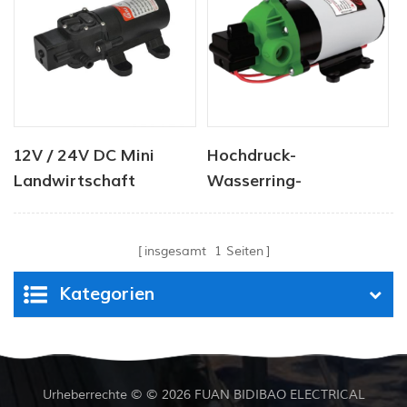
12V / 24V DC Mini
Hochdruck-
Landwirtschaft
Wasserring-
Wassersprühpumpe
Vakuumpumpe
80PSI
insgesamt
1
Seiten
Kategorien
Urheberrechte © © 2026 FUAN BIDIBAO ELECTRICAL