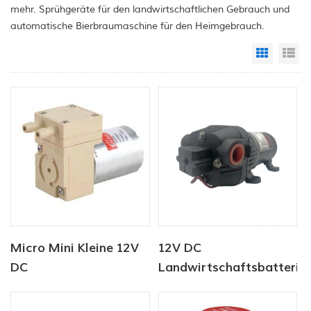
mehr. Sprühgeräte für den landwirtschaftlichen Gebrauch und
automatische Bierbraumaschine für den Heimgebrauch.
Grid Vi
Li
Micro Mini Kleine 12V
12V DC
DC
Landwirtschaftsbatterie
Elektromagnetische
Sprühpumpe
Pumpe Edelstahl