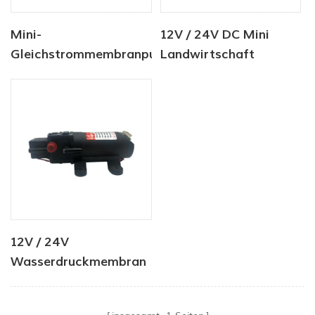
Mini-
12V / 24V DC Mini
Gleichstrommembranpumpe
Landwirtschaft
12V / 24V 4.0LPM
Wassersprühpumpe
80PSI
80PSI
12V / 24V
Wasserdruckmembran
Minipumpe 4.0LPM
80PSI