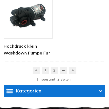
Hochdruck klein
Washdown Pumpe Für
Reinigung AC / DC CF-
300 Serie
1
2
insgesamt
2
Seiten
Kategorien