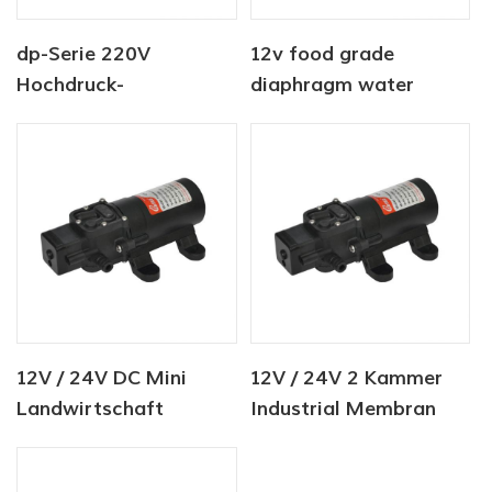
dp-Serie 220V
12v food grade
Hochdruck-
diaphragm water
Frischwaschpumpe
pump
12V / 24V DC Mini
12V / 24V 2 Kammer
Landwirtschaft
Industrial Membran
Wassersprühpumpe
Wasserpumpe 80psi
80PSI