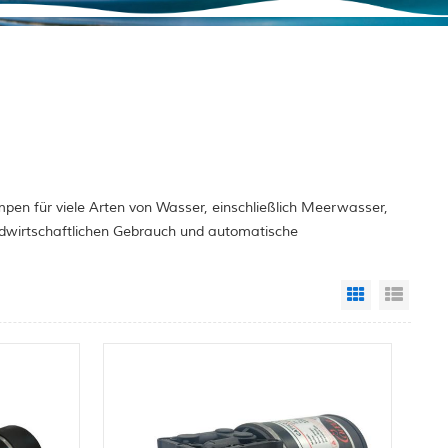
pen für viele Arten von Wasser, einschließlich Meerwasser,
ndwirtschaftlichen Gebrauch und automatische
Grid View
List 