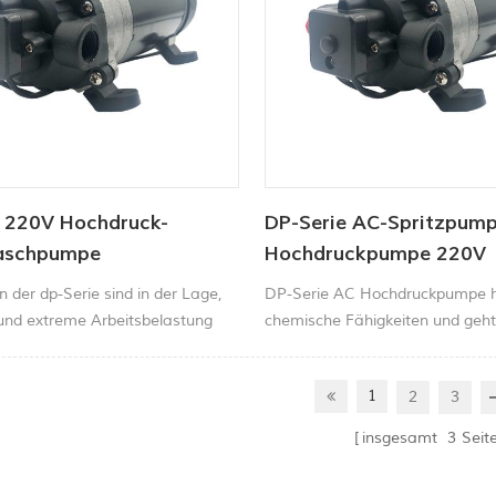
e 220V Hochdruck-
DP-Serie AC-Spritzpum
aschpumpe
Hochdruckpumpe 220V
 der dp-Serie sind in der Lage,
DP-Serie AC Hochdruckpumpe 
und extreme Arbeitsbelastung
chemische Fähigkeiten und geht
vielen anderen Additiven über 
Einsatz hinaus.
1
2
3
insgesamt
3
Seit