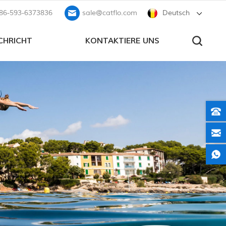
86-593-6373836
sale@catflo.com
Deutsch
CHRICHT
KONTAKTIERE UNS