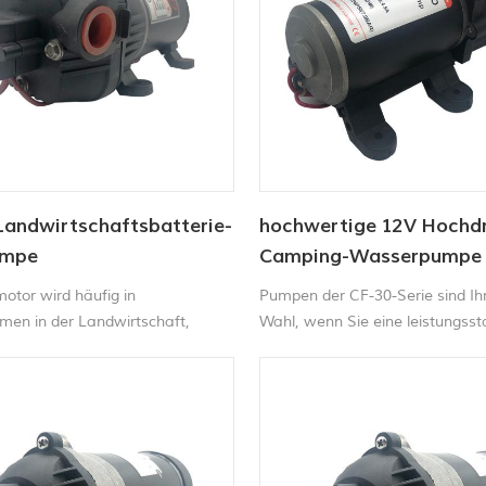
Landwirtschaftsbatterie-
hochwertige 12V Hochd
umpe
Camping-Wasserpumpe
otor wird häufig in
Pumpen der CF-30-Serie sind Ih
men in der Landwirtschaft,
Wahl, wenn Sie eine leistungsst
stransfer und
Sprühpumpe zu einem günstigen
endungen verwendet.
suchen.DC-Sprühpumpekann ei
hervorragende Punkt- oder
Flächensprühleistung und einen
Schnellanschlusskomfort erreich