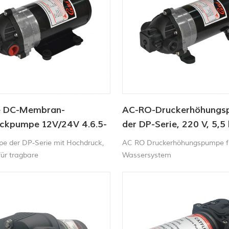
e DC-Membran-
AC-RO-Druckerhöhungs
ckpumpe 12V/24V 4.6.5-
der DP-Serie, 220 V, 5,5 
60-170PSI
120–170 PSI
e der DP-Serie mit Hochdruck,
AC RO Druckerhöhungspumpe f
 für tragbare
Wassersystem
maschinen,
nigungsmaschinen,Kehrmaschinen
rtschaftliche Sprühgeräte usw..