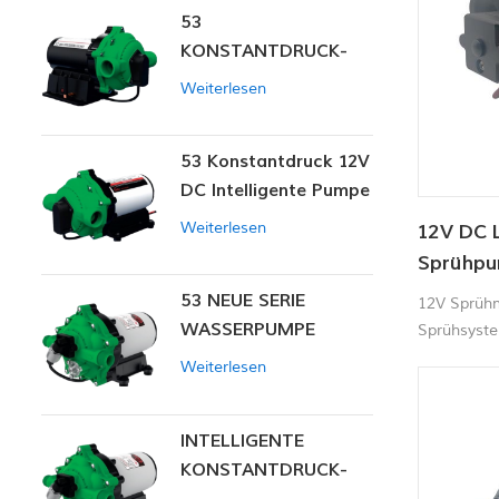
53
KONSTANTDRUCK-
INTELLIGENTE PUMPE
Weiterlesen
53 Konstantdruck 12V
DC Intelligente Pumpe
Weiterlesen
12V DC 
Sprühp
53 NEUE SERIE
12V Sprühm
WASSERPUMPE
Sprühsyste
Flüssigkeit
Weiterlesen
Wasseranw
INTELLIGENTE
KONSTANTDRUCK-
MEMBRANPUMPE