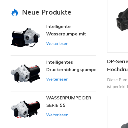
Neue Produkte
Intelligente
Wasserpumpe mit
variablem Druck
Weiterlesen
DP-Seri
Intelligentes
Hochdru
Druckerhöhungspumpen-
Set
5.5LPM 
Weiterlesen
Diese Pump
ist perfekt
Autowasch
WASSERPUMPE DER
Teppichrei
SERIE 55
und landwi
Weiterlesen