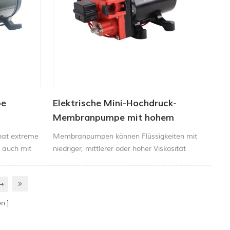
pe
Elektrische Mini-Hochdruck-
Membranpumpe mit hohem
Durchfluss
hat extreme
Membranpumpen können Flüssigkeiten mit
 auch mit
niedriger, mittlerer oder hoher Viskosität
den normalen
sowie Flüssigkeiten mit hohem
Feststoffanteil fördern. Sie können auch mit
vielen aggressiven Chemikalien wie Säuren
umgehen, da sie mit einer Vielzahl von
en
Gehäusematerialien und Membranen
konstruiert werden können.