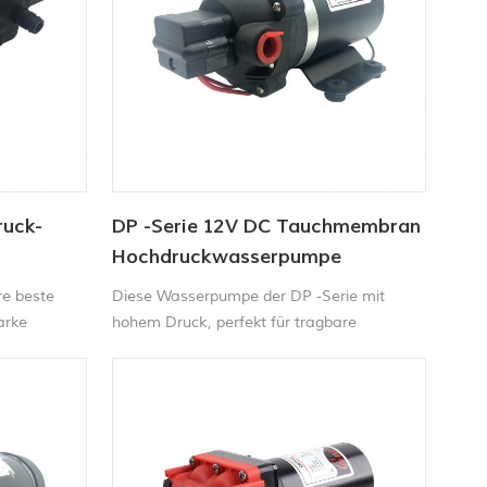
ruck-
DP -Serie 12V DC Tauchmembran
Hochdruckwasserpumpe
re beste
Diese Wasserpumpe der DP -Serie mit
arke
hohem Druck, perfekt für tragbare
 Preis
Autowaschmaschine, Teppichmaschine,
ne
Kehrmaschinen- und
Landwirtschaftssprühgerät usw.
en.