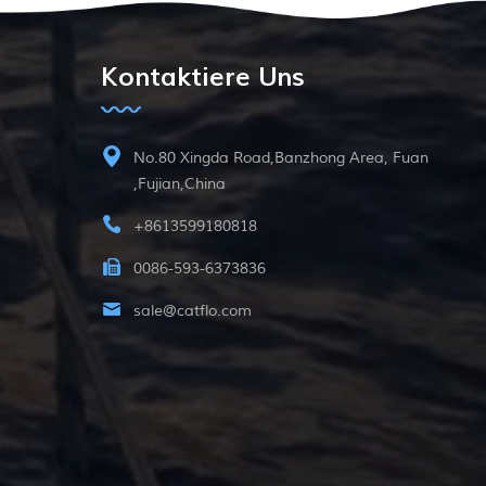
Kontaktiere Uns
No.80 Xingda Road,Banzhong Area, Fuan
,Fujian,China
+8613599180818
0086-593-6373836
sale@catflo.com