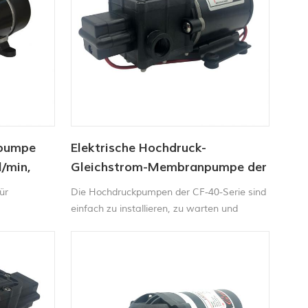
pumpe
Elektrische Hochdruck-
l/min,
Gleichstrom-Membranpumpe der
Serie CF-40
ür
Die Hochdruckpumpen der CF-40-Serie sind
einfach zu installieren, zu warten und
winterfest zu machen. Ideal für tragbare
Autowaschanlagen,
Teppichreinigungsmaschinen,
Kehrmaschinen, Feldspritzen usw.