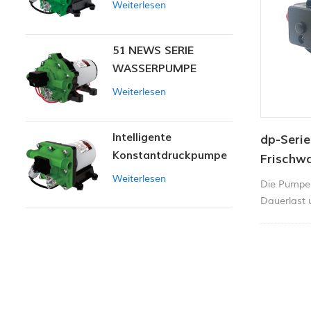
Weiterlesen
51 NEWS SERIE
WASSERPUMPE
Weiterlesen
Intelligente
dp-Seri
Konstantdruckpumpe
Frischw
der Serie ZN-42
Weiterlesen
Die Pumpen
Dauerlast 