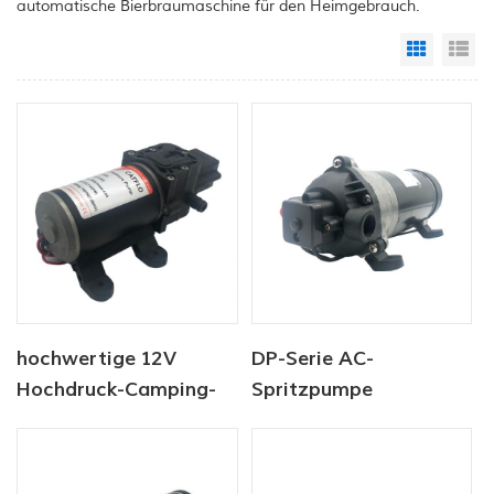
automatische Bierbraumaschine für den Heimgebrauch.
Grid Vi
Li
hochwertige 12V
DP-Serie AC-
Hochdruck-Camping-
Spritzpumpe
Wasserpumpe
Hochdruckpumpe 220V