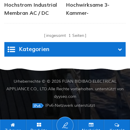
Hochstrom Industrial
Hochwirksame 3-
Membran AC / DC
Kammer-
Wasserpumpe 12V 24V
Membranpumpe der
40psi
DP-Serie
insgesamt
1
Seiten
Kategorien
Urheberrechte © © 2026 FUAN BIDIBAO ELECTRICAL
APPLIANCE CO., LTD.Alle Rechte vorbehalten. unterstützt von
dyyseo.com
IPv6-Netzwerk unterstützt