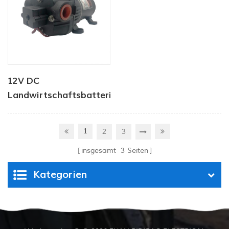
12V DC
Landwirtschaftsbatterie-
Sprühpumpe
1
2
3
insgesamt
3
Seiten
Kategorien