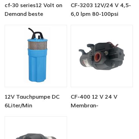
cf-30 series12 Volt on
CF-3203 12V/24 V 4,5-
Demand beste
6,0 lpm 80-100psi
Wasserpumpe für
Süßwasserpumpe
Schiffsmobil-RV-
Membranen
12V Tauchpumpe DC
CF-400 12 V 24 V
6Liter/Min
Membran-
Tierwasserversorgung
Wasserpumpe mit
Solarwasserpumpe
hohem Durchfluss,
Fabrik
Waschpumpe