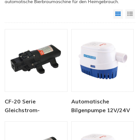
automatische Bierbraumaschine für den Heimgebrauch.
Grid Vi
Li
CF-20 Serie
Automatische
Gleichstrom-
Bilgenpumpe 12V/24V
Membranpumpe 12
750GPH
V/24 V 2,0–4,3 l/min
35–70 PSI