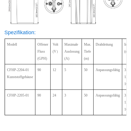
Spezifikation:
Modell
Offener
Volt
Maximale
Max.
Drahtleitung
Inne
Fluss
(V）
Auslosung
Tiefe
(mm
(GPH)
(A)
(m)
CFHP-2204-01
90
12
5
50
Anpassungsfähig
353,
Kunststoffgehäuse
129,
109,
CFHP-2205-01
90
24
3
50
Anpassungsfähig
353,
129,
109,