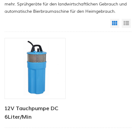
mehr. Sprühgeräte für den landwirtschaftlichen Gebrauch und
automatische Bierbraumaschine für den Heimgebrauch.
Grid Vi
Li
12V Tauchpumpe DC
6Liter/Min
Tierwasserversorgung
Solarwasserpumpe