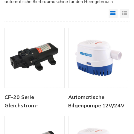
automatische Bierbraumaschine für den Heimgebrauch.
Grid Vi
Li
CF-20 Serie
Automatische
Gleichstrom-
Bilgenpumpe 12V/24V
Membranpumpe 12
750GPH
V/24 V 2,0–4,3 l/min
35–70 PSI