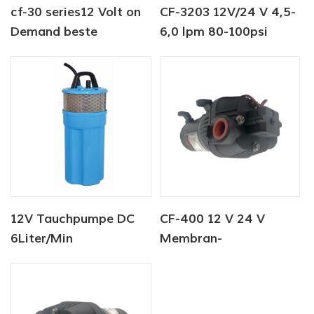
cf-30 series12 Volt on
CF-3203 12V/24 V 4,5-
Demand beste
6,0 lpm 80-100psi
Wasserpumpe für
Süßwasserpumpe
Schiffsmobil-RV-
Membranen
12V Tauchpumpe DC
CF-400 12 V 24 V
6Liter/Min
Membran-
Tierwasserversorgung
Wasserpumpe mit
Solarwasserpumpe
hohem Durchfluss,
Fabrik
Waschpumpe