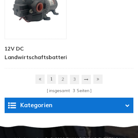
12V DC
Landwirtschaftsbatterie-
Sprühpumpe
1
2
3
insgesamt
3
Seiten
Kategorien