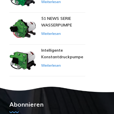
Weiterlesen
51 NEWS SERIE
WASSERPUMPE
Weiterlesen
Intelligente
Konstantdruckpumpe
der Serie ZN-42
Weiterlesen
Abonnieren