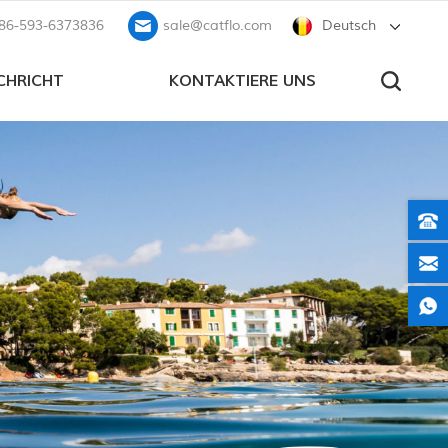
86-593-6373836
sale@catflo.com
Deutsch
CHRICHT
KONTAKTIERE UNS