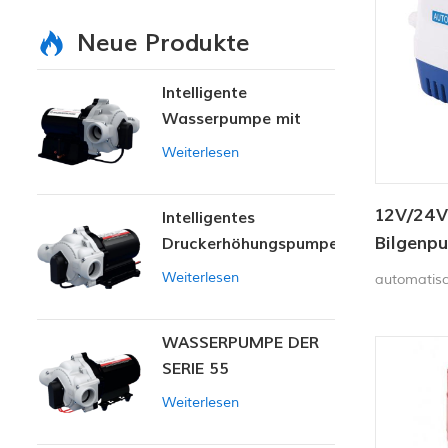
Neue Produkte
Intelligente
Wasserpumpe mit
variablem Druck
Weiterlesen
12V/24V
Intelligentes
Bilgenp
Druckerhöhungspumpen-
Set
Tauchp
Weiterlesen
automatisc
WASSERPUMPE DER
SERIE 55
Weiterlesen