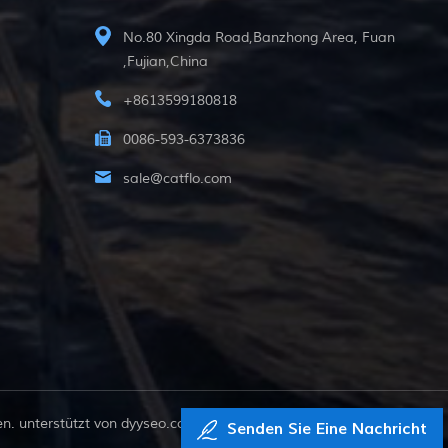
No.80 Xingda Road,Banzhong Area, Fuan
,Fujian,China
+8613599180818
0086-593-6373836
sale@catflo.com
. unterstützt von
dyyseo.com
Senden Sie Eine Nachricht