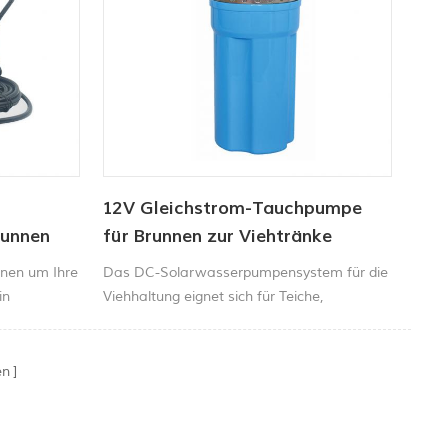
12V Gleichstrom-Tauchpumpe
runnen
für Brunnen zur Viehtränke
nnen um Ihre
Das DC-Solarwasserpumpensystem für die
in
Viehhaltung eignet sich für Teiche,
n. Diese
Gartenbrunnen, Wasserzirkulation oder für
hat eine
Brunnen ab 4 Zoll Durchmesser usw.
en