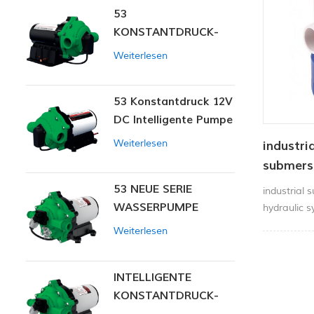
53
KONSTANTDRUCK-
INTELLIGENTE PUMPE
Weiterlesen
53 Konstantdruck 12V
DC Intelligente Pumpe
Weiterlesen
industri
submers
53 NEUE SERIE
industrial 
WASSERPUMPE
hydraulic 
used in lin
Weiterlesen
ideal For f
Yachts, etc
INTELLIGENTE
KONSTANTDRUCK-
MEMBRANPUMPE