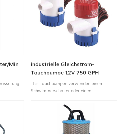
ter/Min
industrielle Gleichstrom-
Tauchpumpe 12V 750 GPH
ik
wässerung
This Tauchpumpen verwenden einen
Schwimmerschalter oder einen
Schalttafelschalter, um Wasser zu erkennen
und die Pumpe während zu starten
Operation. Die Das abnehmbare Filtersieb
erleichtert das Reinigen und Ersetzen von
Flecken