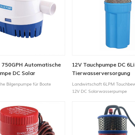
 750GPH Automatische
12V Tauchpumpe DC 6Li
umpe DC Solar
Tierwasserversorgung
umpe
Solarwasserpumpe Fabr
he Bilgenpumpe für Boote
Landwirtschaft 6LPM Tauchbe
12V DC Solarwasserpumpe