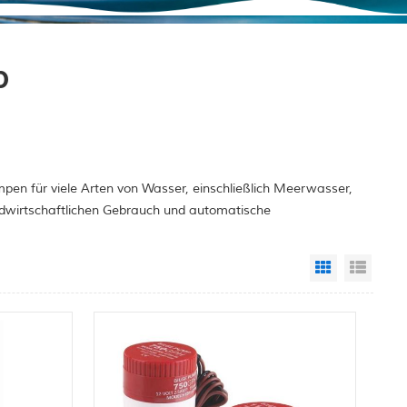
p
pen für viele Arten von Wasser, einschließlich Meerwasser,
ndwirtschaftlichen Gebrauch und automatische
Grid View
List 