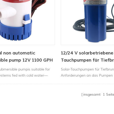
al non automatic
12/24 V solarbetriebene
ible pump 12V 1100 GPH
Tauchpumpen für Tiefb
submersible pumpis suitable for
Solar-Tauchpumpen für Tiefbru
systems fed with cold water—
Anforderungen an das Pumpen 
e to be fed by gravity or pressure.
abgelegenen Gebieten zu erfülle
ishing Boats, Cruisers, Runabouts,
Pumpe ist robust, langlebig und 
.
lange Lebensdauer.
insgesamt
1
Seit