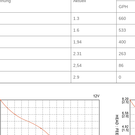
nnung
Aktuell
GPH
1.3
660
1.6
533
1,94
400
2.31
263
2,54
86
2.9
0