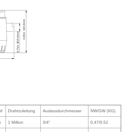
pf
Drahtzuleitung
Auslassdurchmesser
NW/GW (KG)
m
1 Million
3/4"
0,47/0,52