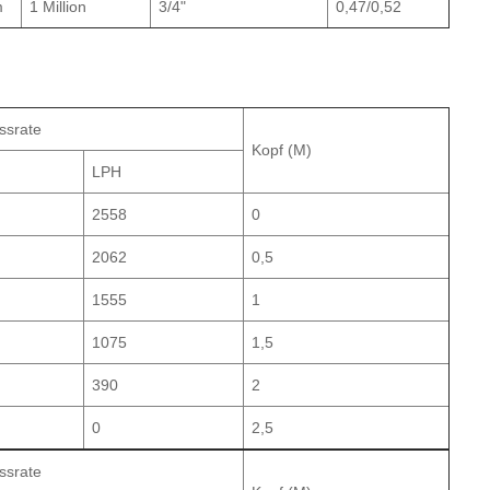
m
1 Million
3/4"
0,47/0,52
ssrate
Kopf (M)
LPH
2558
0
2062
0,5
1555
1
1075
1,5
390
2
0
2,5
ssrate