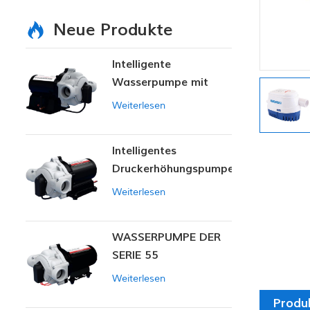
Neue Produkte
Intelligente
Wasserpumpe mit
variablem Druck
Weiterlesen
Intelligentes
Druckerhöhungspumpen-
Set
Weiterlesen
WASSERPUMPE DER
SERIE 55
Weiterlesen
Produ