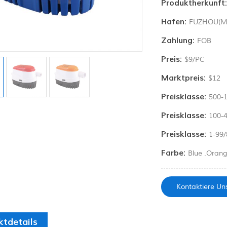
Produktherkunft
Hafen:
FUZHOU(M
Zahlung:
FOB
Preis:
$9/PC
Marktpreis:
$12
Preisklasse:
500-
Preisklasse:
100-4
Preisklasse:
1-99/
Farbe:
Blue .oran
Kontaktiere Un
ktdetails