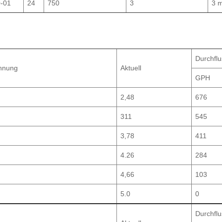
-01
24
750
3
3 
Durchflu
nnung
Aktuell
GPH
2,48
676
311
545
3,78
411
4.26
284
4,66
103
5.0
0
Durchflu