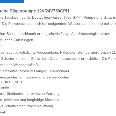
sche Bilgenpumpe 12V/24V750GPH
he Tauchpumpe für Bootsbilgenwasser (750 GPH). Pumpe und Schwimme
h. Die Pumpe schaltet sich bei steigendem Wasserstand ein und bei s
ylon-Schlauchschlauch ermöglicht vielfältige Anschlussmöglichkeiten
M lange Zuleitungen
tz
ve feuchtigkeitsdichte Versiegelung, Flüssigkeitstemperaturgrenzen 1
chalter in einem Gerät, kein Durchflussschalter erforderlich. Die Pump
enn das Wasser abfließt.
, effizienter Motor mit langer Lebensdauer
 reinigender Schnappverschluss-Siebboden
FUNKTIONEN
rantie
rer Siebboden für einfache Wartung
e, effiziente und langlebige Motoren
le Arbeitslasten trockenlauffähig
rieb