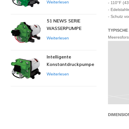
Weiterlesen
- 110°F (4
- Edelstahl
- Schutz vo
51 NEWS SERIE
WASSERPUMPE
TYPISCH
Meeresfors
Weiterlesen
Intelligente
Konstantdruckpumpe
der Serie ZN-42
Weiterlesen
DIMENSIO