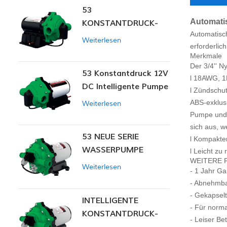
53
Automati
KONSTANTDRUCK-
Automatisc
INTELLIGENTE PUMPE
Weiterlesen
erforderlic
Merkmale
Der 3/4'' N
53 Konstantdruck 12V
l 18AWG, 1
DC Intelligente Pumpe
l Zündschu
ABS-exklusi
Weiterlesen
Pumpe und S
sich aus, w
53 NEUE SERIE
l Kompakter
WASSERPUMPE
l Leicht zu
WEITERE 
Weiterlesen
- 1 Jahr Ga
- Abnehmba
- Gekapselt
INTELLIGENTE
- Für norma
KONSTANTDRUCK-
- Leiser Bet
MEMBRANPUMPE