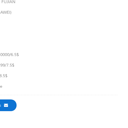
:
FUJIAN
AWEI)
10000/6.5$
99/7.5$
8.5$
ge
s