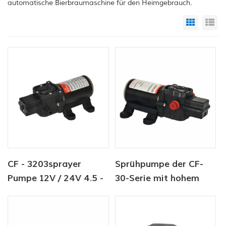
automatische Bierbraumaschine für den Heimgebrauch.
Grid Vi
Li
CF - 3203sprayer
Sprühpumpe der CF-
Pumpe 12V / 24V 4.5 -
30-Serie mit hohem
6.0LPM 80 - 100PSI
Durchfluss für den
Frischwasserpumpe
Einsatz in der
Landwirtschaft