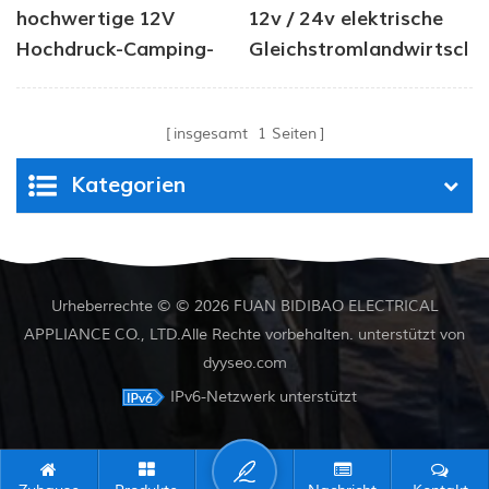
hochwertige 12V
12v / 24v elektrische
Hochdruck-Camping-
Gleichstromlandwirtscha
Wasserpumpe
Membran Membran
Wasserpumpe
insgesamt
1
Seiten
Kategorien
Urheberrechte © © 2026 FUAN BIDIBAO ELECTRICAL
APPLIANCE CO., LTD.Alle Rechte vorbehalten. unterstützt von
dyyseo.com
IPv6-Netzwerk unterstützt