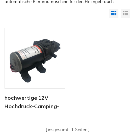
automatische Bierbraumaschine für den Heimgebrauch.
Grid Vi
Li
hochwertige 12V
Hochdruck-Camping-
Wasserpumpe
insgesamt
1
Seiten