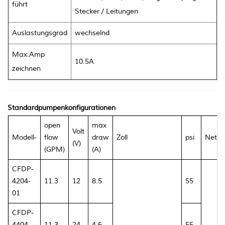
führt
Stecker / Leitungen
Auslastungsgrad
wechselnd
Max.Amp
10.5A
zeichnen
Standardpumpenkonfigurationen
open
max
Volt
Modell-
flow
draw
Zoll
psi
Netza
(V)
(GPM)
(A)
CFDP-
4204-
11.3
12
8.5
55
01
CFDP-
4404-
11.3
24
4.6
55