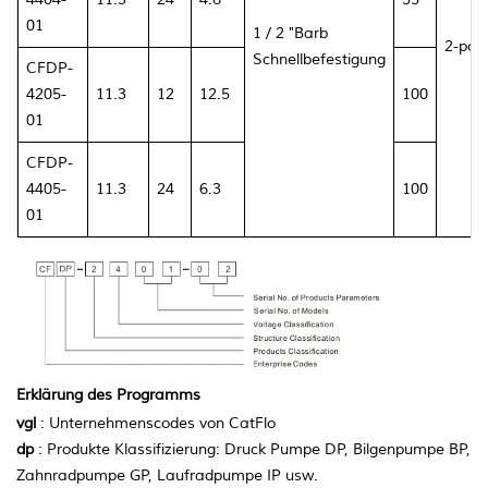
01
1 / 2 "Barb
2-poli
Schnellbefestigung
CFDP-
4205-
11.3
12
12.5
100
01
CFDP-
4405-
11.3
24
6.3
100
01
Erklärung des Programms
vgl
: Unternehmenscodes von CatFlo
dp
: Produkte Klassifizierung: Druck Pumpe DP, Bilgenpumpe BP,
Zahnradpumpe GP, Laufradpumpe IP usw.