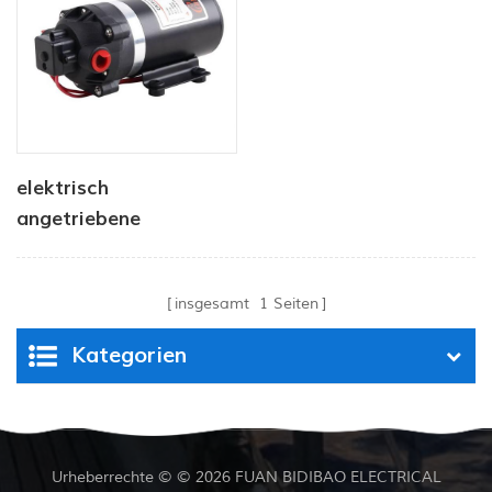
Pumpensprüher
elektrisch
angetriebene
Sprühpumpe der Serie
dp
insgesamt
1
Seiten
Kategorien
Urheberrechte © © 2026 FUAN BIDIBAO ELECTRICAL