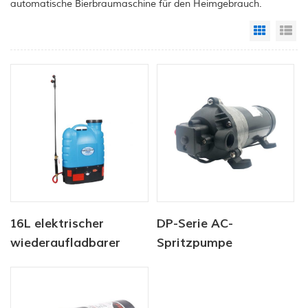
automatische Bierbraumaschine für den Heimgebrauch.
Grid Vi
Li
16L elektrischer
DP-Serie AC-
wiederaufladbarer
Spritzpumpe
Akku-Unkrautsprüher,
Hochdruckpumpe 220V
Rucksack-Bauernhof-
Garten-