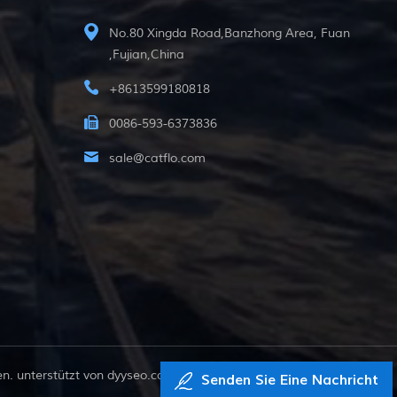
No.80 Xingda Road,Banzhong Area, Fuan
,Fujian,China
+8613599180818
0086-593-6373836
sale@catflo.com
. unterstützt von
dyyseo.com
Senden Sie Eine Nachricht