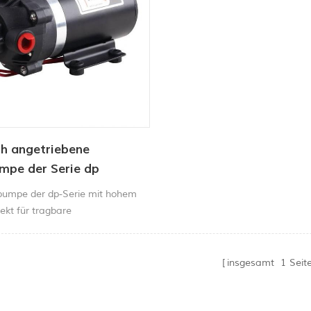
ch angetriebene
mpe der Serie dp
pumpe der dp-Serie mit hohem
ekt für tragbare
maschinen,
nigungsmaschinen,
inen und
insgesamt
1
Seit
haftssprühgeräte usw.