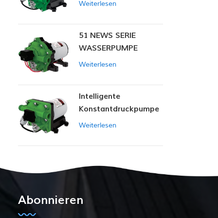
Weiterlesen
51 NEWS SERIE
WASSERPUMPE
Weiterlesen
Intelligente
Konstantdruckpumpe
der Serie ZN-42
Weiterlesen
Abonnieren