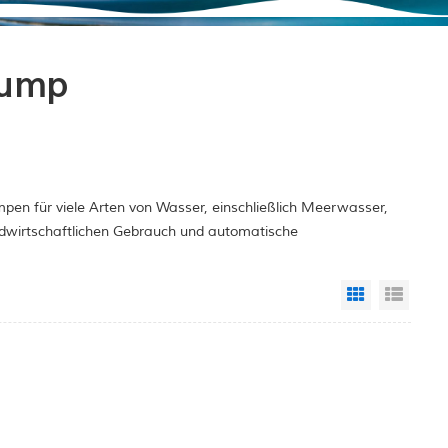
pump
pen für viele Arten von Wasser, einschließlich Meerwasser,
ndwirtschaftlichen Gebrauch und automatische
Grid View
List 