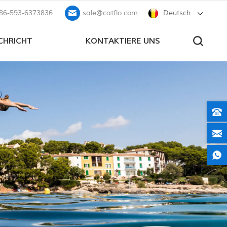
86-593-6373836
sale@catflo.com
Deutsch
CHRICHT
KONTAKTIERE UNS