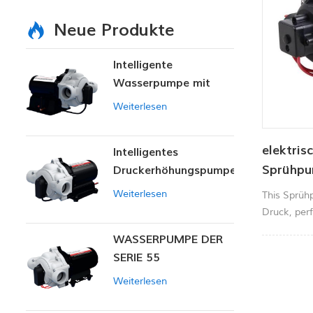
Neue Produkte
Intelligente
Wasserpumpe mit
variablem Druck
Weiterlesen
elektris
Intelligentes
Sprühpu
Druckerhöhungspumpen-
Set
Weiterlesen
This Sprüh
Druck, perf
Autowasch
WASSERPUMPE DER
Teppichrei
SERIE 55
Kehrmasch
Landwirtsc
Weiterlesen