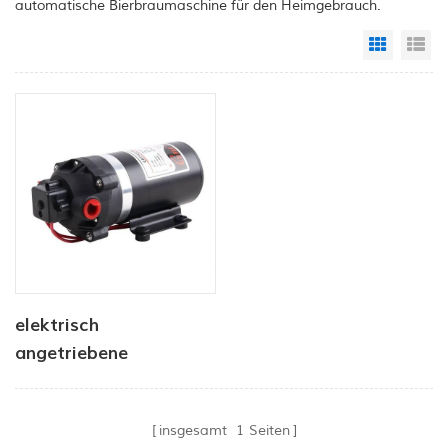
automatische Bierbraumaschine für den Heimgebrauch.
Grid Vi
Li
elektrisch
angetriebene
Sprühpumpe der Serie
dp
insgesamt
1
Seiten