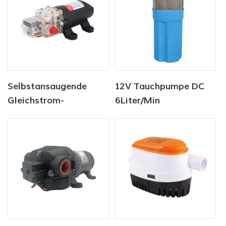
Frischwasserpumpe
Schiffspumpe
Selbstansaugende
12V Tauchpumpe DC
Gleichstrom-
6Liter/Min
Wasserpumpe in
Tierwasserversorgung
Lebensmittelqualität
Solarwasserpumpe
für Lebensmittel und
Fabrik
Getränke