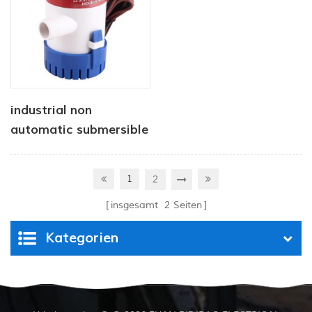
industrial non
automatic submersible
pump 12V 1100 GPH
1
2
insgesamt
2
Seiten
Kategorien