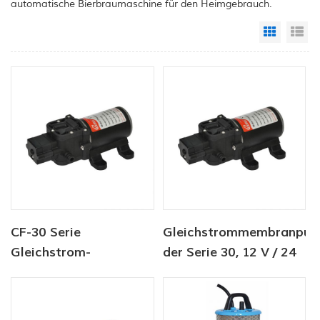
automatische Bierbraumaschine für den Heimgebrauch.
Grid Vi
Li
CF-30 Serie
Gleichstrommembranpu
Gleichstrom-
der Serie 30, 12 V / 24
Membranpumpe
V, 4,5-6,0 l / min, 80-
12V/24V 4,5-6,0l/min
100 psi
80-100PSI
Frischwasserpumpe