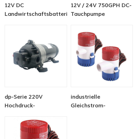
12V DC
12V / 24V 750GPH DC-
Landwirtschaftsbatterie-
Tauchpumpe
Sprühpumpe
Automatische
Bilgenpumpe
dp-Serie 220V
industrielle
Hochdruck-
Gleichstrom-
Frischwaschpumpe
Tauchpumpe 12V 750
GPH