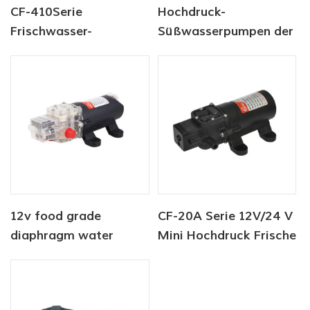
CF-410Serie
Hochdruck-
Frischwasser-
Süßwasserpumpen der
Spülsystem, tragbare
CF-40-Serie für
automatische
Yachten
elektrische
Wasserpumpe für
Schiffe
12v food grade
CF-20A Serie 12V/24 V
diaphragm water
Mini Hochdruck Frische
pump
Waschpumpe