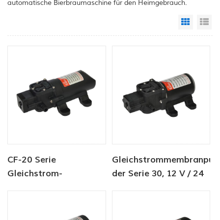
automatische Bierbraumaschine für den Heimgebrauch.
Grid Vi
Li
CF-20 Serie
Gleichstrommembranpu
Gleichstrom-
der Serie 30, 12 V / 24
Membranpumpe 12
V, 4,5-6,0 l / min, 80-
V/24 V 2,0–4,3 l/min
100 psi
35–70 PSI
Frischwasserpumpe