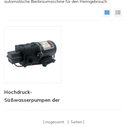
automatische Bierbraumaschine für den Heimgebrauch.
Grid Vi
Li
Hochdruck-
Süßwasserpumpen der
CF-40-Serie für
Yachten
insgesamt
1
Seiten