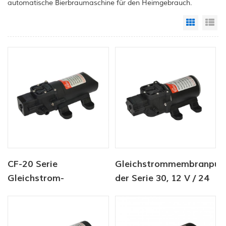
automatische Bierbraumaschine für den Heimgebrauch.
Grid Vi
Li
CF-20 Serie
Gleichstrommembranpu
Gleichstrom-
der Serie 30, 12 V / 24
Membranpumpe 12
V, 4,5-6,0 l / min, 80-
V/24 V 2,0–4,3 l/min
100 psi
35–70 PSI
Frischwasserpumpe