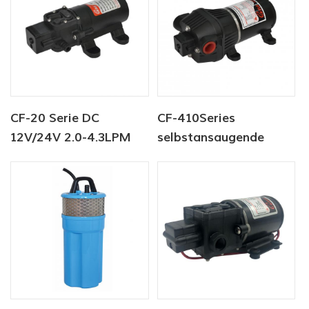
CF-20 Serie DC
CF-410Series
12V/24V 2.0-4.3LPM
selbstansaugende
35-70PSI
elektrische
Frischwasserpumpe
Wasserpumpe der
Marinepumpe
Wasserpumpmaschine
Warmwasserbereiterpumpe