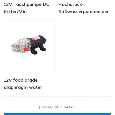
12V Tauchpumpe DC
Hochdruck-
6Liter/Min
Süßwasserpumpen der
Tierwasserversorgung
CF-40-Serie für
Solarwasserpumpe
Yachten
Fabrik
12v food grade
diaphragm water
pump
insgesamt
1
Seiten