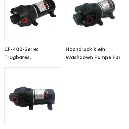
Wasserpumpe für
Schiffe
CF-400-Serie:
Hochdruck klein
Tragbares,
Washdown Pumpe Für
automatisches
Reinigung AC / DC CF-
Frischwasser-
300 Serie
Spülsystem mit
elektrischer
Wasserpumpe für
Schiffe