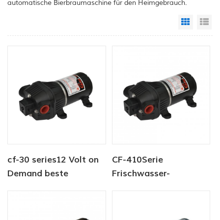
automatische Bierbraumaschine für den Heimgebrauch.
Grid Vi
Li
cf-30 series12 Volt on
CF-410Serie
Demand beste
Frischwasser-
Wasserpumpe für
Spülsystem, tragbare
Schiffsmobil-RV-
automatische
Membranen
elektrische