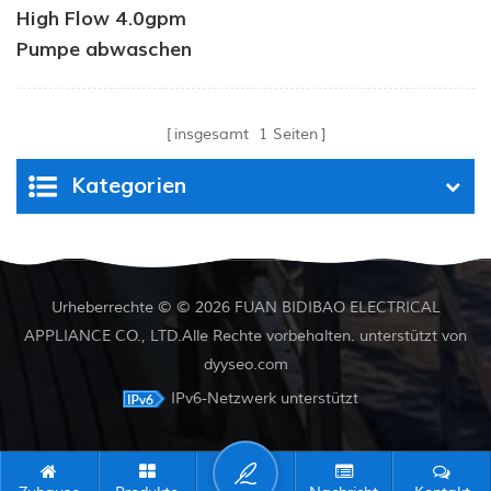
High Flow 4.0gpm
Pumpe abwaschen
insgesamt
1
Seiten
Kategorien
Urheberrechte © © 2026 FUAN BIDIBAO ELECTRICAL
APPLIANCE CO., LTD.Alle Rechte vorbehalten. unterstützt von
dyyseo.com
IPv6-Netzwerk unterstützt