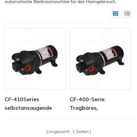
automatische Bierbraumaschine für den Heimgebrauch.
Grid Vi
Li
CF-410Series
CF-400-Serie:
selbstansaugende
Tragbares,
elektrische
automatisches
Wasserpumpe der
Frischwasser-
insgesamt
1
Seiten
Wasserpumpmaschine
Spülsystem mit