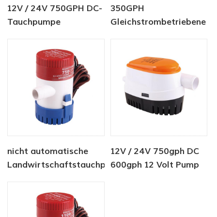
12V / 24V 750GPH DC-
350GPH
Tauchpumpe
Gleichstrombetriebene
Automatische
Marineboot-Yacht-
Bilgenpumpe
Bilgenpumpe
nicht automatische
12V / 24V 750gph DC
Landwirtschaftstauchpumpe
600gph 12 Volt Pump
12V 750 GPH
meerflo Automatische
Bilgepumpe 12V DC-
Wasserpumpe für Boot