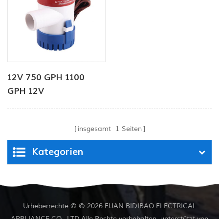
12V 750 GPH 1100
GPH 12V
Wasserspender
Flaschenpumpe für
insgesamt
1
Seiten
Marine
Kategorien
Urheberrechte © © 2026 FUAN BIDIBAO ELECTRICAL
APPLIANCE CO., LTD.Alle Rechte vorbehalten. unterstützt von