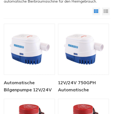
automatische Bierbraumaschine für den Heimgebrauch.
Grid Vi
Li
Automatische
12V/24V 750GPH
Bilgenpumpe 12V/24V
Automatische
750GPH
Bilgenpumpe DC Solar
Tauchpumpe