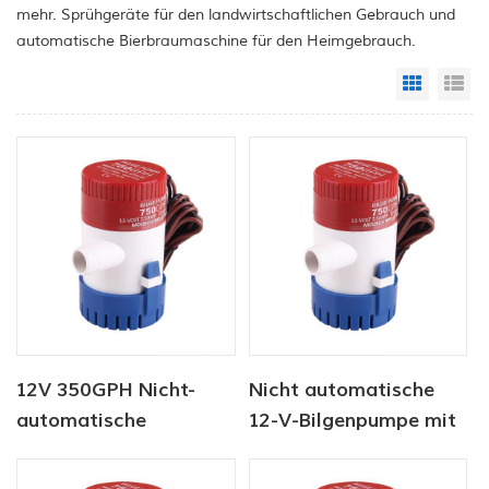
mehr. Sprühgeräte für den landwirtschaftlichen Gebrauch und
automatische Bierbraumaschine für den Heimgebrauch.
Grid Vi
Li
12V 350GPH Nicht-
Nicht automatische
automatische
12-V-Bilgenpumpe mit
Bilgenpumpe
750 g / h für Schiffe