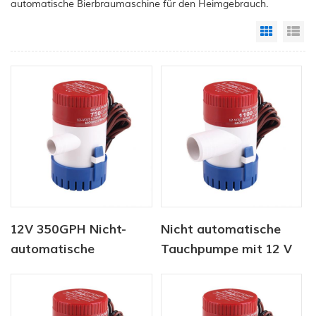
automatische Bierbraumaschine für den Heimgebrauch.
Grid Vi
Li
12V 350GPH Nicht-
Nicht automatische
automatische
Tauchpumpe mit 12 V
Bilgenpumpe
und 500 g / h