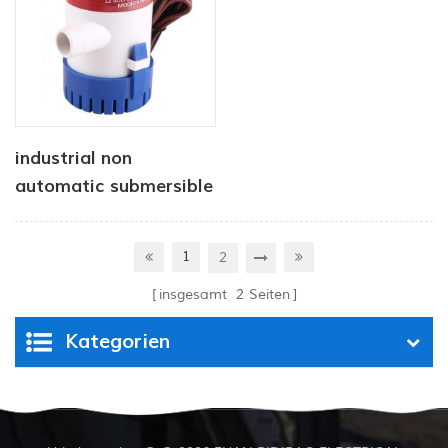
industrial non
automatic submersible
pump 12V 1100 GPH
1
2
insgesamt
2
Seiten
Kategorien