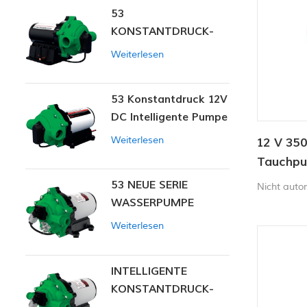
53
KONSTANTDRUCK-
INTELLIGENTE PUMPE
Weiterlesen
53 Konstantdruck 12V
DC Intelligente Pumpe
Weiterlesen
12 V 35
Tauchp
53 NEUE SERIE
Nicht aut
WASSERPUMPE
Weiterlesen
INTELLIGENTE
KONSTANTDRUCK-
MEMBRANPUMPE