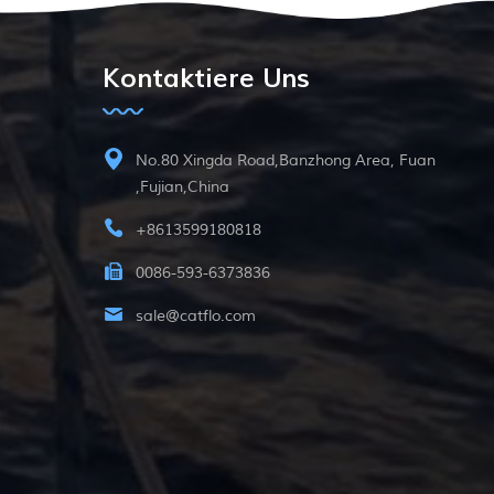
Kontaktiere Uns
No.80 Xingda Road,Banzhong Area, Fuan
,Fujian,China
+8613599180818
0086-593-6373836
sale@catflo.com