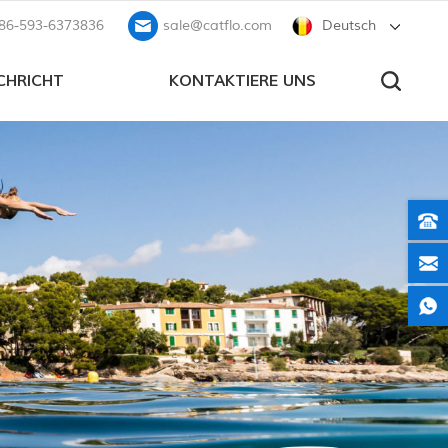
86-593-6373836
sale@catflo.com
Deutsch
CHRICHT
KONTAKTIERE UNS