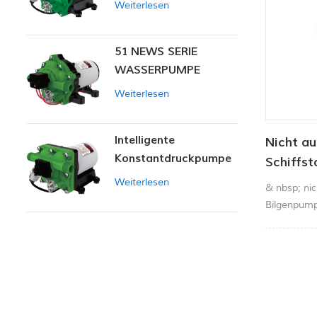
Weiterlesen
51 NEWS SERIE
WASSERPUMPE
Weiterlesen
Intelligente
Nicht a
Konstantdruckpumpe
Schiffs
der Serie ZN-42
gph
Weiterlesen
& nbsp; nic
Bilgenpum