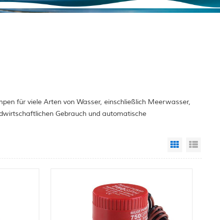
pen für viele Arten von Wasser, einschließlich Meerwasser,
ndwirtschaftlichen Gebrauch und automatische
Grid View
List 