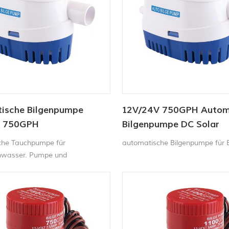
ische Bilgenpumpe
12V/24V 750GPH Autom
V 750GPH
Bilgenpumpe DC Solar
Tauchpumpe
che Tauchpumpe für
automatische Bilgenpumpe für 
nwasser. Pumpe und
chalter in einem. Kein
er Schwimmerschalter
h. 12V Bilgenpumpe Schaltet sich
der Wasserstand steigt, und
ich aus, wenn das Wasser
rd.