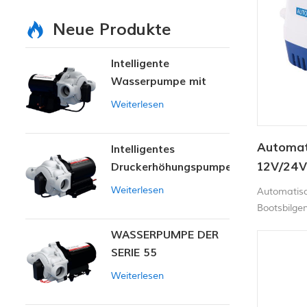
Neue Produkte
Intelligente
Wasserpumpe mit
variablem Druck
Weiterlesen
Automat
Intelligentes
12V/24
Druckerhöhungspumpen-
Set
Weiterlesen
Automatis
Bootsbilge
Schwimmers
WASSERPUMPE DER
zusätzlich
SERIE 55
erforderlic
ein, wenn 
Weiterlesen
schaltet s
entfernt wi