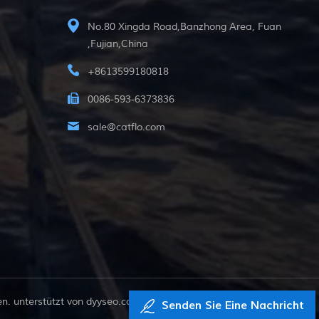
No.80 Xingda Road,Banzhong Area, Fuan
,Fujian,China
+8613599180818
0086-593-6373836
sale@catflo.com
. unterstützt von
dyyseo.com
Senden Sie Eine Nachricht