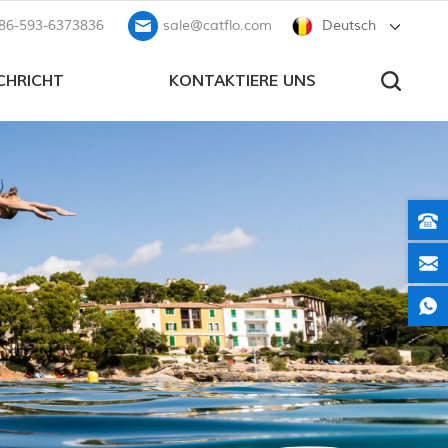
86-593-6373836
sale@catflo.com
Deutsch
CHRICHT
KONTAKTIERE UNS