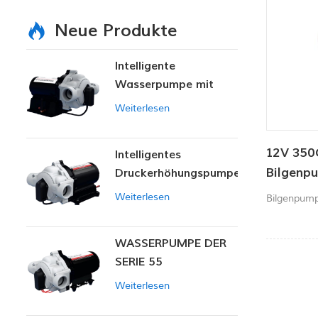
Neue Produkte
Intelligente
Wasserpumpe mit
variablem Druck
Weiterlesen
12V 350
Intelligentes
Bilgenp
Druckerhöhungspumpen-
Set
Weiterlesen
Bilgenpump
WASSERPUMPE DER
SERIE 55
Weiterlesen