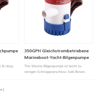
uchpumpe
350GPH Gleichstrombetriebene
Marineboot-Yacht-Bilgenpumpe
e & nbsp;
This Marine Bilgenpumpe ist leicht zu
reinigen Schnappverschluss Sieb Basen.
Kompakte, effiziente und langlebige
Motoren NeuQuecksilber Free Float
Schalter.
en