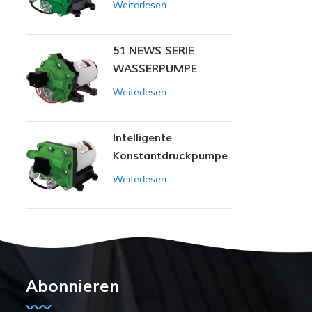
Weiterlesen
51 NEWS SERIE
WASSERPUMPE
Weiterlesen
Intelligente
Konstantdruckpumpe
der Serie ZN-42
Weiterlesen
Abonnieren