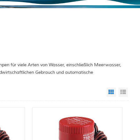
pen für viele Arten von Wasser, einschließlich Meerwasser,
ndwirtschaftlichen Gebrauch und automatische
Grid View
List 