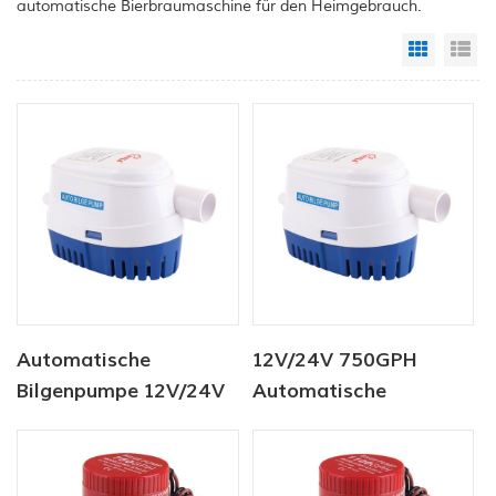
automatische Bierbraumaschine für den Heimgebrauch.
Grid Vi
Li
Automatische
12V/24V 750GPH
Bilgenpumpe 12V/24V
Automatische
750GPH
Bilgenpumpe DC Solar
Tauchpumpe