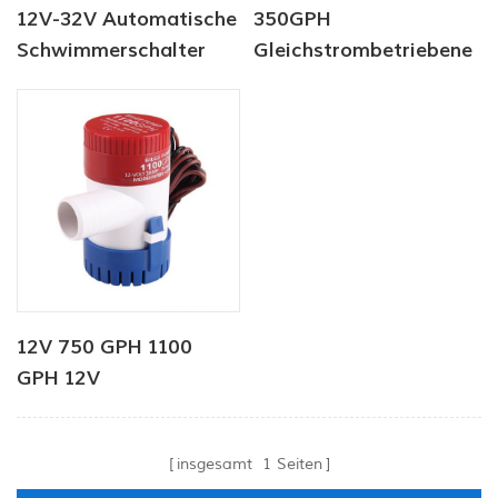
12V-32V Automatische
350GPH
Schwimmerschalter
Gleichstrombetriebene
Für Marine Boot
Marineboot-Yacht-
Bilgepumpe
Bilgenpumpe
12V 750 GPH 1100
GPH 12V
Wasserspender
Flaschenpumpe für
insgesamt
1
Seiten
Marine