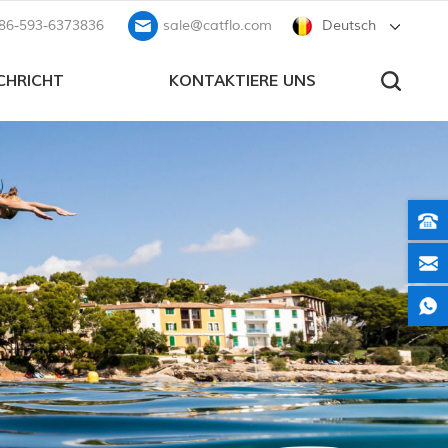
86-593-6373836
sale@catflo.com
Deutsch
CHRICHT
KONTAKTIERE UNS