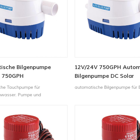
ische Bilgenpumpe
12V/24V 750GPH Autom
V 750GPH
Bilgenpumpe DC Solar
Tauchpumpe
che Tauchpumpe für
automatische Bilgenpumpe für 
nwasser. Pumpe und
chalter in einem. Kein
er Schwimmerschalter
h. 12V Bilgenpumpe Schaltet sich
der Wasserstand steigt, und
ich aus, wenn das Wasser
rd.