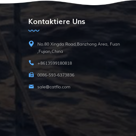
Kontaktiere Uns
No.80 Xingda Road,Banzhong Area, Fuan
,Fujian,China
+8613599180818
0086-593-6373836
sale@catflo.com