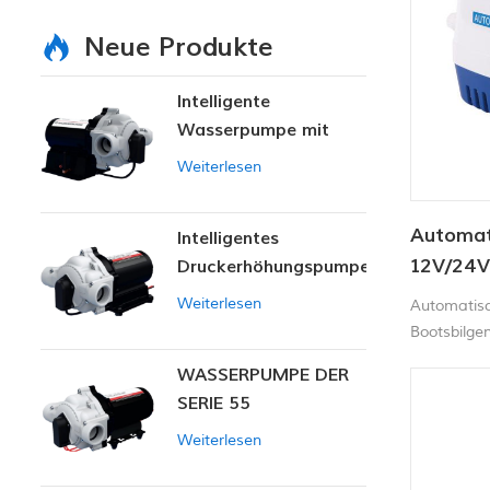
Neue Produkte
Intelligente
Wasserpumpe mit
variablem Druck
Weiterlesen
Automat
Intelligentes
12V/24
Druckerhöhungspumpen-
Set
Weiterlesen
Automatis
Bootsbilge
Schwimmers
WASSERPUMPE DER
zusätzlich
SERIE 55
erforderlic
ein, wenn 
Weiterlesen
schaltet s
entfernt wi