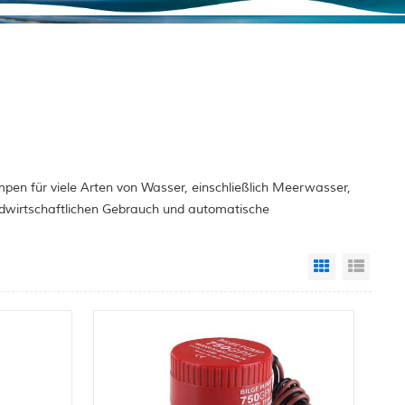
pen für viele Arten von Wasser, einschließlich Meerwasser,
ndwirtschaftlichen Gebrauch und automatische
Grid View
List 