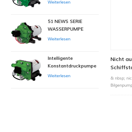
Weiterlesen
51 NEWS SERIE
WASSERPUMPE
Weiterlesen
Intelligente
Nicht a
Konstantdruckpumpe
Schiffs
der Serie ZN-42
gph
Weiterlesen
& nbsp; nic
Bilgenpum