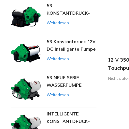
53
KONSTANTDRUCK-
INTELLIGENTE PUMPE
Weiterlesen
53 Konstantdruck 12V
DC Intelligente Pumpe
Weiterlesen
12 V 35
Tauchp
53 NEUE SERIE
Nicht aut
WASSERPUMPE
Weiterlesen
INTELLIGENTE
KONSTANTDRUCK-
MEMBRANPUMPE