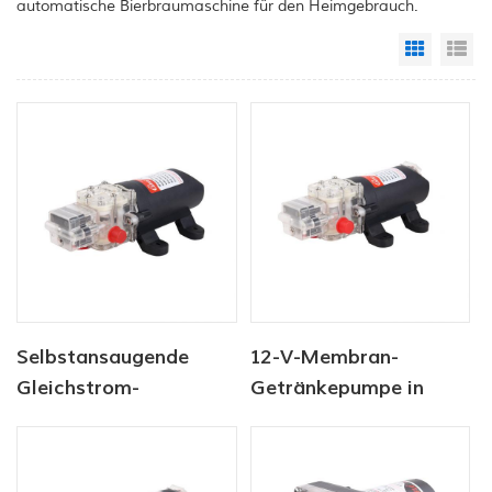
automatische Bierbraumaschine für den Heimgebrauch.
Grid Vi
Li
Selbstansaugende
12-V-Membran-
Gleichstrom-
Getränkepumpe in
Wasserpumpe in
Lebensmittelqualität
Lebensmittelqualität
für Lebensmittel und