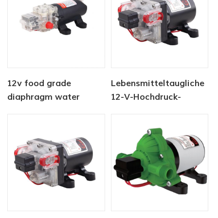
Getränke
12v food grade
Lebensmitteltaugliche
diaphragm water
12-V-Hochdruck-
pump
Flüssigkeitspumpen
für die
Lebensmittelhygiene