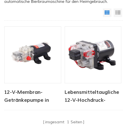
automatische Bierbraumaschine für den Heimgebrauch.
Grid Vi
Li
12-V-Membran-
Lebensmitteltaugliche
Getränkepumpe in
12-V-Hochdruck-
Lebensmittelqualität
Flüssigkeitspumpen
für die
insgesamt
1
Seiten
Lebensmittelhygiene