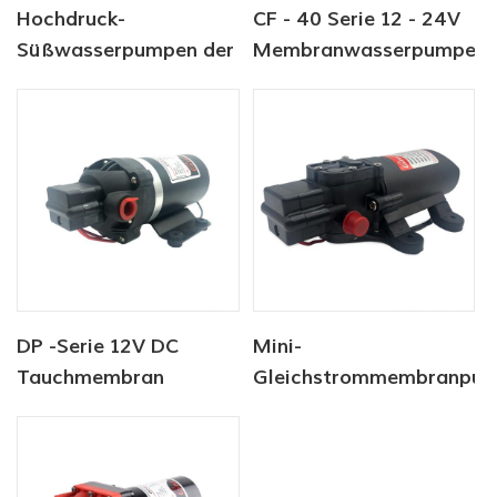
Hochdruck-
CF - 40 Serie 12 - 24V
Süßwasserpumpen der
Membranwasserpumpe
CF-40-Serie für
Yachten
DP -Serie 12V DC
Mini-
Tauchmembran
Gleichstrommembranpu
Hochdruckwasserpumpe
12V / 24V 4.0LPM
80PSI