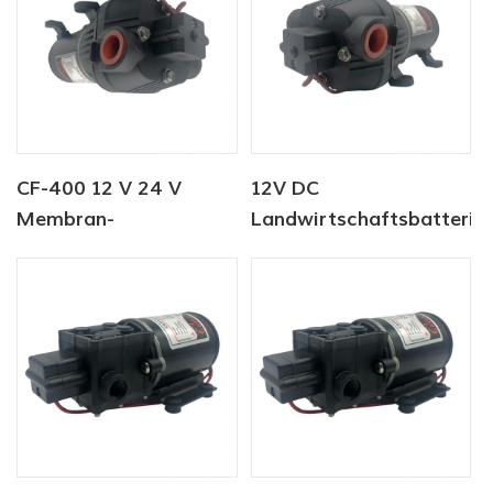
CF-400 12 V 24 V
12V DC
Membran-
Landwirtschaftsbatterie
Wasserpumpe mit
Sprühpumpe
hohem Durchfluss,
Waschpumpe