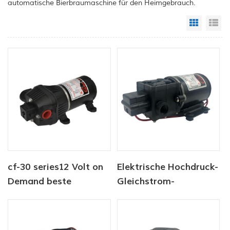
automatische Bierbraumaschine für den Heimgebrauch.
Grid Vi
Li
cf-30 series12 Volt on
Elektrische Hochdruck-
Demand beste
Gleichstrom-
Wasserpumpe für
Membranpumpe der
Schiffsmobil-RV-
Serie CF-40
Membranen