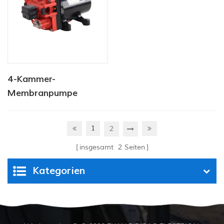
4-Kammer-
Membranpumpe
11.3GPM 12-24V CFDP-
4204-01
1
2
insgesamt
2
Seiten
Kategorien