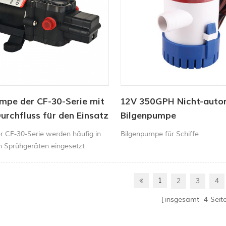
mpe der CF-30-Serie mit
12V 350GPH Nicht-auto
rchfluss für den Einsatz
Bilgenpumpe
andwirtschaft
 CF-30-Serie werden häufig in
Bilgenpumpe für Schiffe
en Sprühgeräten eingesetzt
1
2
3
4
insgesamt
4
Seit