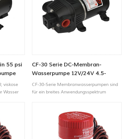
laufen lassen ohne Schaden und es bietet
bis zu b4
min 55 psi
CF-30 Serie DC-Membran-
rpumpe
Wasserpumpe 12V/24V 4.5-
6.0LPM 80-100PSI
l; viskose
CF-30-Serie Membranwasserpumpen sind
für Wasser
für ein breites Anwendungsspektrum
erwenden
konzipiert, einschließlich Flüssigkeitstransfer,
ng
Sprühen, Zirkulation, Filtration und
Dosierung.