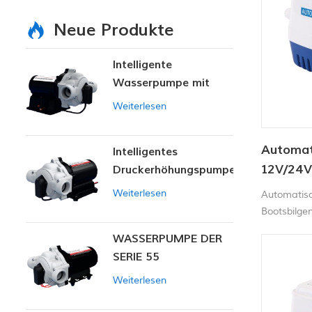
Neue Produkte
Intelligente
Wasserpumpe mit
variablem Druck
Weiterlesen
Automat
Intelligentes
12V/24
Druckerhöhungspumpen-
Set
Weiterlesen
Automatis
Bootsbilge
Schwimmers
WASSERPUMPE DER
zusätzlich
SERIE 55
erforderlic
ein, wenn 
Weiterlesen
schaltet s
entfernt wi