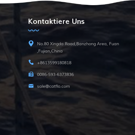
Kontaktiere Uns
No.80 Xingda Road,Banzhong Area, Fuan
,Fujian,China
+8613599180818
0086-593-6373836
sale@catflo.com