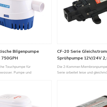
ische Bilgenpumpe
CF-20 Serie Gleichstrom
V 750GPH
Sprühpumpe 12V/24V 2,
35-70PSI
che Tauchpumpe für
Die 2-Kammer-Membranpumpe 
nwasser. Pumpe und
Serie arbeitet leise und gleichmä
chalter in einem. Kein
selbstansaugend und kann prob
er Schwimmerschalter
trockenlaufen. Die Fördermenge
h. 12V Bilgenpumpe Schaltet sich
zu 4,3 Liter pro Minute. Dank d
der Wasserstand steigt, und
integrierten Druckschalters star
ich aus, wenn das Wasser
stoppt die Pumpe automatisch 
rd.
und Schließen des Wasserhahns