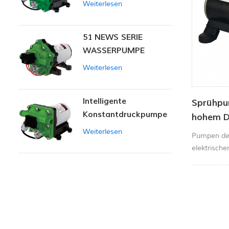
Weiterlesen
51 NEWS SERIE
WASSERPUMPE
Weiterlesen
Intelligente
Sprühpu
Konstantdruckpumpe
hohem Du
der Serie ZN-42
in der L
Weiterlesen
Pumpen der
elektrisch