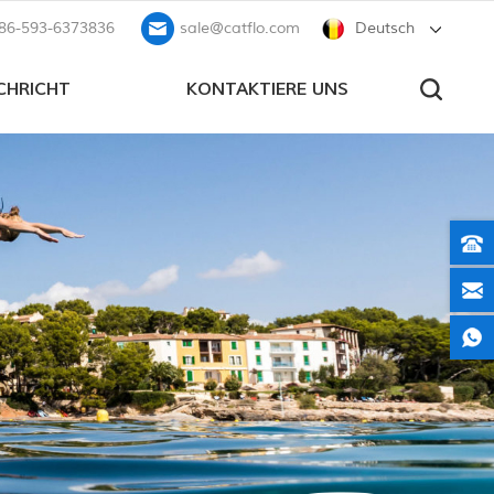
86-593-6373836
sale@catflo.com
Deutsch
CHRICHT
KONTAKTIERE UNS