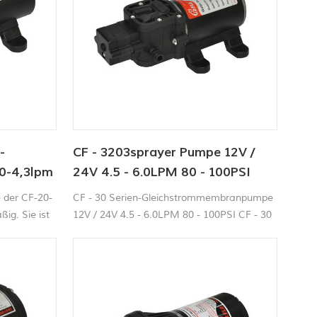
-
CF - 3203sprayer Pumpe 12V /
0-4,3lpm
24V 4.5 - 6.0LPM 80 - 100PSI
Frischwasserpumpe
der CF-20-
CF - 30 Serien-Gleichstrommembranpumpe
ßig. Sie ist
12V / 24V 4.5 - 6.0LPM 80 - 100PSI CF - 30
lemlos
Serie 80 - 100 Die psi-Wasserpumpe ist für
 beträgt bis
ausgelegt eine breite Palette von
es
Anwendungen einschließlich
tet und
Flüssigkeitsübertragung, Sprühen,
beim Öffnen
Zirkulation, Filtration und Abgabe. Pumpen
.
sind selbst - Ansaugung, kann trocken