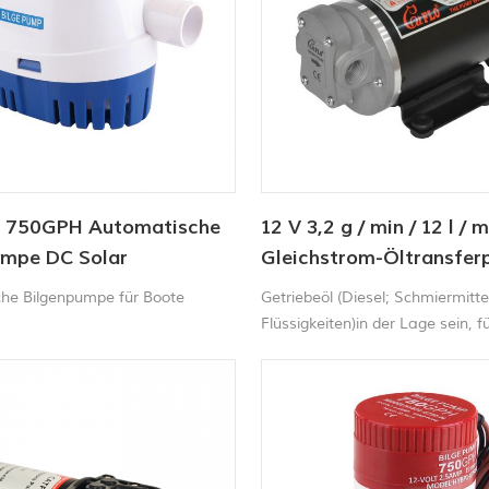
 750GPH Automatische
12 V 3,2 g / min / 12 l / 
umpe DC Solar
Gleichstrom-Öltransfe
umpe
für rv
he Bilgenpumpe für Boote
Getriebeöl (Diesel; Schmiermitte
Flüssigkeiten)in der Lage sein, 
und Maschinen Kraftstoff zu v
(außer Benzin)industrielle Nutzu