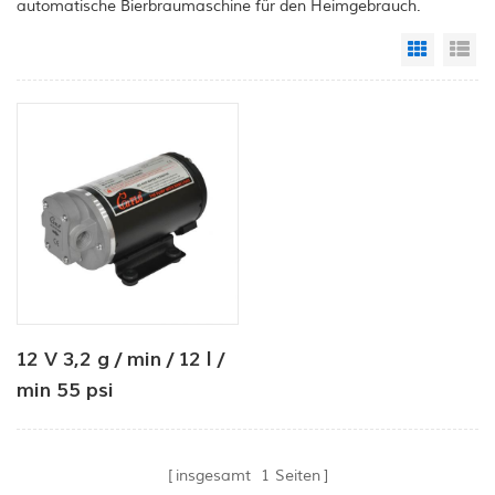
automatische Bierbraumaschine für den Heimgebrauch.
Grid Vi
Li
12 V 3,2 g / min / 12 l /
min 55 psi
Gleichstrom-
Öltransferpumpe für
insgesamt
1
Seiten
rv